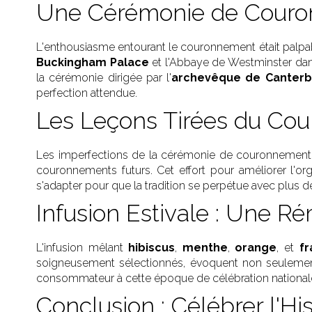
Une Cérémonie de Couron
L'enthousiasme entourant le couronnement était palpa
Buckingham Palace
et l'Abbaye de Westminster da
la cérémonie dirigée par l'
archevêque de Canterb
perfection attendue.
Les Leçons Tirées du Cou
Les imperfections de la cérémonie de couronnement de
couronnements futurs. Cet effort pour améliorer l'or
s'adapter pour que la tradition se perpétue avec plus de
Infusion Estivale : Une 
L'infusion mêlant
hibiscus
,
menthe
,
orange
, et
fr
soigneusement sélectionnés, évoquent non seulement l
consommateur à cette époque de célébration national
Conclusion : Célébrer l'Hi