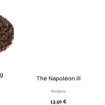
ng
Thé Napoléon III
Rooibos
13.50 €