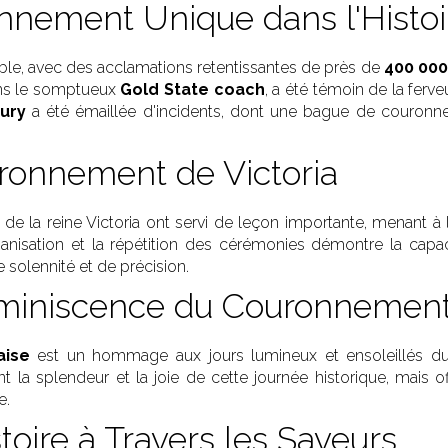
nement Unique dans l'Histoi
ble, avec des acclamations retentissantes de près de
400 00
ns le somptueux
Gold State coach
, a été témoin de la ferv
ury
a été émaillée d'incidents, dont une bague de couronne
ronnement de Victoria
 la reine Victoria ont servi de leçon importante, menant à 
ganisation et la répétition des cérémonies démontre la cap
 solennité et de précision.
Réminiscence du Couronnement
aise
est un hommage aux jours lumineux et ensoleillés du 
a splendeur et la joie de cette journée historique, mais off
e.
stoire à Travers les Saveurs