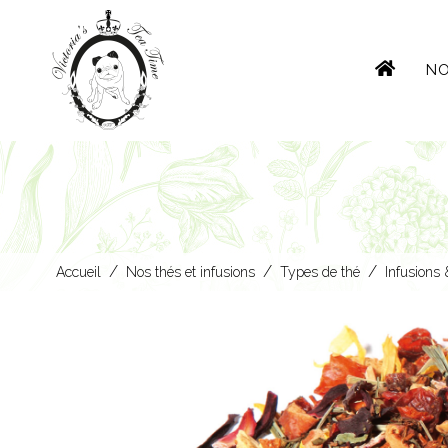
NO
/
/
/
Accueil
Nos thés et infusions
Types de thé
Infusions 