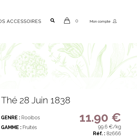
0
OS ACCESSOIRES
Mon compte
Thé 28 Juin 1838
11.90 €
GENRE :
Rooibos
99.6 €/kg
GAMME :
Fruités
Réf. :
82666